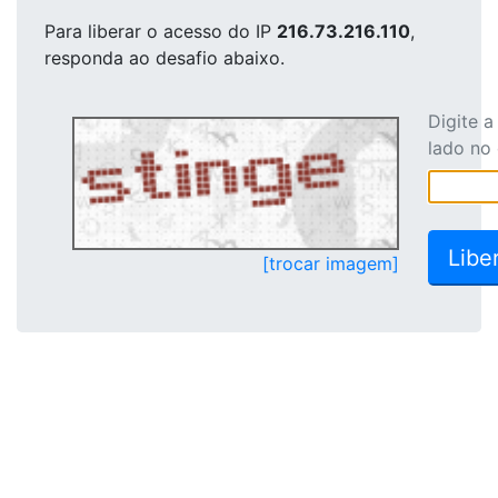
Para liberar o acesso
do IP
216.73.216.110
,
responda ao desafio abaixo.
Digite 
lado no
[trocar imagem]