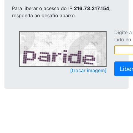
Para liberar o acesso
do IP
216.73.217.154
,
responda ao desafio abaixo.
Digite 
lado no
[trocar imagem]